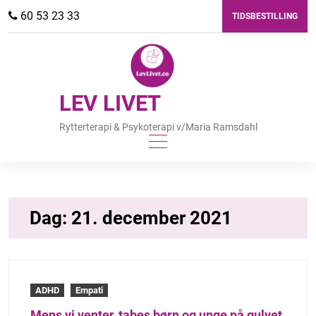
Skip
60 53 23 33
TIDSBESTILLING
to
content
LEV LIVET
Rytterterapi & Psykoterapi v/Maria Ramsdahl
Dag:
21. december 2021
ADHD
Empati
Mens vi venter, tabes børn og unge på gulvet