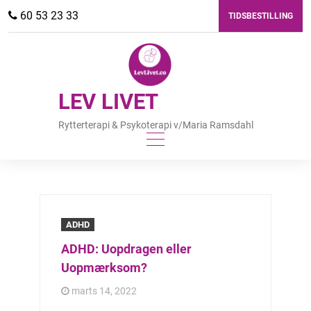
Skip
60 53 23 33
TIDSBESTILLING
to
content
LEV LIVET
Rytterterapi & Psykoterapi v/Maria Ramsdahl
ADHD
ADHD: Uopdragen eller
Uopmærksom?
marts 14, 2022